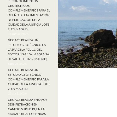
RECONOCIMIENTOS
GEOTÉCNICOS
COMPLEMENTARIOS PARA EL
DISEÑO DE LA CIMENTACIÓN
DE EDIFICACIÓN DE LA
CIUDAD DE LA JUSTICIA LOTE
2, EN MADRID.
14 mayo, 2026
GEOACE REALIZA UN
ESTUDIO GEOTÉCNICO EN
LA PARCELA RCL-11, DEL
SECTOR US 4.10 «LA SOLANA
DE VALDEBEBAS» (MADRID)
6 mayo, 2026
GEOACE REALIZA UN
ESTUDIO GEOTÉCNICO
COMPLEMENTARIO PARA LA
CIUDAD DE LA JUSTICIA LOTE
2, EN MADRID.
15 abril, 2026
GEOACE REALIZA ENSAYOS
DE INFILTRACIÓN EN
CAMINO SUR Nº 13, EN LA
MORALEJA, ALCOBENDAS