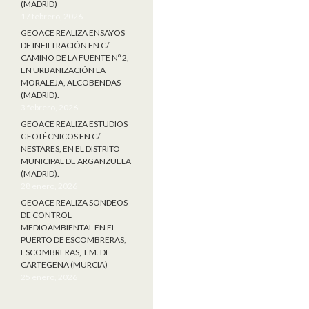
(MADRID)
17 febrero, 2026
GEOACE REALIZA ENSAYOS
DE INFILTRACIÓN EN C/
CAMINO DE LA FUENTE Nº 2,
EN URBANIZACIÓN LA
MORALEJA, ALCOBENDAS
(MADRID).
3 febrero, 2026
GEOACE REALIZA ESTUDIOS
GEOTÉCNICOS EN C/
NESTARES, EN EL DISTRITO
MUNICIPAL DE ARGANZUELA
(MADRID).
28 enero, 2026
GEOACE REALIZA SONDEOS
DE CONTROL
MEDIOAMBIENTAL EN EL
PUERTO DE ESCOMBRERAS,
ESCOMBRERAS, T.M. DE
CARTEGENA (MURCIA)
25 enero, 2026