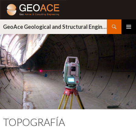
Buscar
GeoAce Geological and Structural Engineering
IR
MENÚ
AL
PRINCI
CONTENIDO
TOPOGRAFÍA