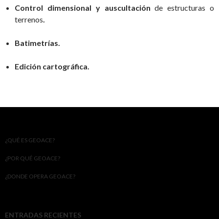
Control dimensional y auscultación
de estructuras o
terrenos
.
Batimetrías.
Edición cartográfica.
¿QUÉ ES GEOACE?
¿POR QUÉ GEOACE?
¿DONDE OPERA GEOACE?
ENTRADAS RECIENTES