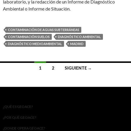
laboratorio, y la redacción de un Informe de Diagnóstico
Ambiental o Informe de Situación.
CONTAMINACIÓN DE AGUAS SUBTERRÁNEAS
CONTAMINACIÓN SUELOS
DIAGNÓSTICO AMBIENTAL
DIAGNÓSTICO MEDIOAMBIENTAL
MADRID
Navegación
1
2
SIGUIENTE →
de
entradas
¿QUÉ ES GEOACE?
¿POR QUÉ GEOACE?
¿DONDE OPERA GEOACE?