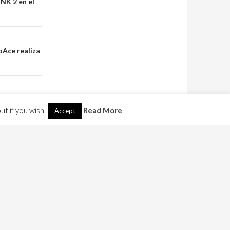
NK 2 en el
Ace realiza
t if you wish.
Read More
Accept