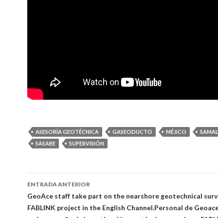
ASESORÍA GEOTÉCNICA
GASEODUCTO
MÉJICO
SAMA
SASABE
SUPERVISIÓN
Ir
ENTRADA ANTERIOR
a
GeoAce staff take part on the nearshore geotechnical surv
FABLINK project in the English Channel.
Personal de Geoace
la