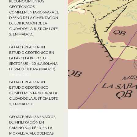
RECONOCIMIENTOS
GEOTÉCNICOS
COMPLEMENTARIOS PARA EL
DISEÑO DE LA CIMENTACIÓN
DE EDIFICACIÓN DE LA
CIUDAD DE LA JUSTICIA LOTE
2, EN MADRID.
14 mayo, 2026
GEOACE REALIZA UN
ESTUDIO GEOTÉCNICO EN
LA PARCELA RCL-11, DEL
SECTOR US 4.10 «LA SOLANA
DE VALDEBEBAS» (MADRID)
6 mayo, 2026
GEOACE REALIZA UN
ESTUDIO GEOTÉCNICO
COMPLEMENTARIO PARA LA
CIUDAD DE LA JUSTICIA LOTE
2, EN MADRID.
15 abril, 2026
GEOACE REALIZA ENSAYOS
DE INFILTRACIÓN EN
CAMINO SUR Nº 13, EN LA
MORALEJA, ALCOBENDAS