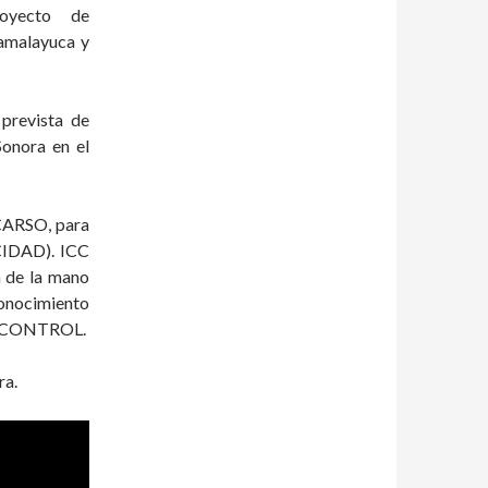
royecto de
Samalayuca y
prevista de
onora en el
 CARSO, para
IDAD). ICC
a de la mano
ocimiento
ORCONTROL.
ra.