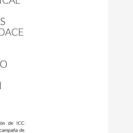
S
OACE
CO
N
ción de ICC
a campaña de