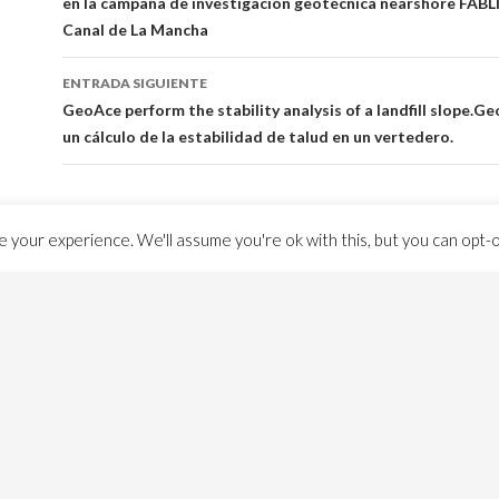
en la campaña de investigación geotécnica nearshore FABLI
entrada
Canal de La Mancha
ENTRADA SIGUIENTE
GeoAce perform the stability analysis of a landfill slope.
Geo
un cálculo de la estabilidad de talud en un vertedero.
 your experience. We'll assume you're ok with this, but you can opt-ou