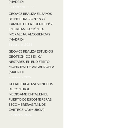
(MADRID)
17 febrero, 2026
GEOACE REALIZA ENSAYOS
DE INFILTRACIÓN EN C/
CAMINO DE LA FUENTE Nº 2,
EN URBANIZACIÓN LA
MORALEJA, ALCOBENDAS
(MADRID).
3 febrero, 2026
GEOACE REALIZA ESTUDIOS
GEOTÉCNICOS EN C/
NESTARES, EN EL DISTRITO
MUNICIPAL DE ARGANZUELA
(MADRID).
28 enero, 2026
GEOACE REALIZA SONDEOS
DE CONTROL
MEDIOAMBIENTAL EN EL
PUERTO DE ESCOMBRERAS,
ESCOMBRERAS, T.M. DE
CARTEGENA (MURCIA)
25 enero, 2026