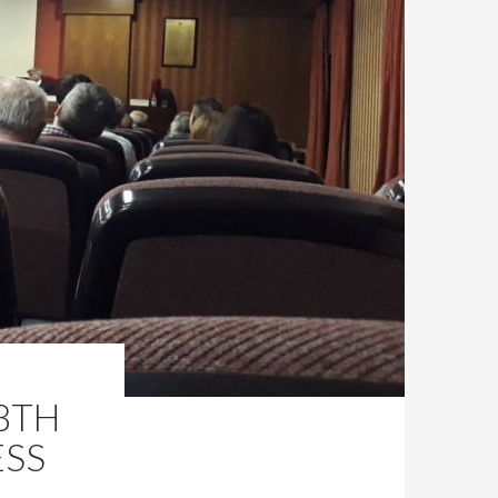
8TH
ESS