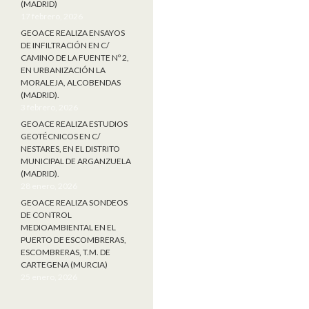
(MADRID)
17 febrero, 2026
GEOACE REALIZA ENSAYOS
DE INFILTRACIÓN EN C/
CAMINO DE LA FUENTE Nº 2,
EN URBANIZACIÓN LA
MORALEJA, ALCOBENDAS
(MADRID).
3 febrero, 2026
GEOACE REALIZA ESTUDIOS
GEOTÉCNICOS EN C/
NESTARES, EN EL DISTRITO
MUNICIPAL DE ARGANZUELA
(MADRID).
28 enero, 2026
GEOACE REALIZA SONDEOS
DE CONTROL
MEDIOAMBIENTAL EN EL
PUERTO DE ESCOMBRERAS,
ESCOMBRERAS, T.M. DE
CARTEGENA (MURCIA)
25 enero, 2026