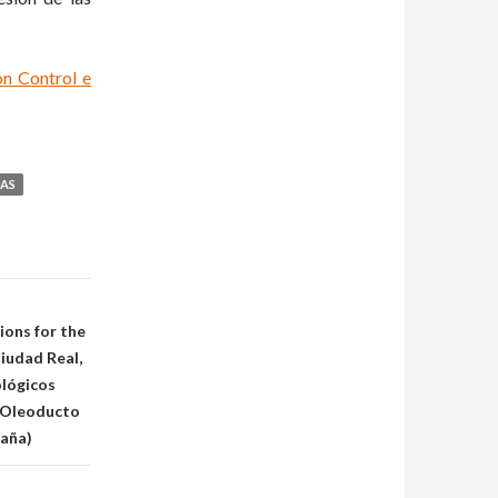
n Control e
CAS
ons for the
Ciudad Real,
ológicos
 Oleoducto
paña)