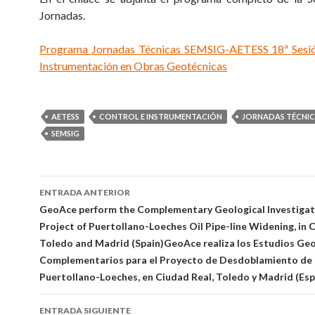
Jornadas.
Programa Jornadas Técnicas SEMSIG-AETESS 18ª Sesió
Instrumentación en Obras Geotécnicas
AETESS
CONTROL E INSTRUMENTACIÓN
JORNADAS TÉCNI
SEMSIG
Ir
ENTRADA ANTERIOR
a
GeoAce perform the Complementary Geological Investigati
Project of Puertollano-Loeches Oil Pipe-line Widening, in 
la
Toledo and Madrid (Spain)
GeoAce realiza los Estudios Ge
entrada
Complementarios para el Proyecto de Desdoblamiento de
Puertollano-Loeches, en Ciudad Real, Toledo y Madrid (Es
ENTRADA SIGUIENTE