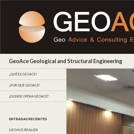
Buscar
GeoAce Geological and Structural Engineering
¿QUÉ ES GEOACE?
¿POR QUÉ GEOACE?
¿DONDE OPERA GEOACE?
ENTRADAS RECIENTES
GEOACE REALIZA