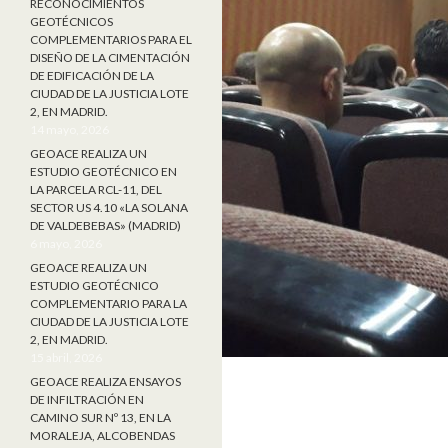
RECONOCIMIENTOS
GEOTÉCNICOS
COMPLEMENTARIOS PARA EL
DISEÑO DE LA CIMENTACIÓN
DE EDIFICACIÓN DE LA
CIUDAD DE LA JUSTICIA LOTE
2, EN MADRID.
14 mayo, 2026
GEOACE REALIZA UN
ESTUDIO GEOTÉCNICO EN
LA PARCELA RCL-11, DEL
SECTOR US 4.10 «LA SOLANA
DE VALDEBEBAS» (MADRID)
6 mayo, 2026
GEOACE REALIZA UN
ESTUDIO GEOTÉCNICO
COMPLEMENTARIO PARA LA
CIUDAD DE LA JUSTICIA LOTE
2, EN MADRID.
15 abril, 2026
GEOACE REALIZA ENSAYOS
DE INFILTRACIÓN EN
CAMINO SUR Nº 13, EN LA
MORALEJA, ALCOBENDAS