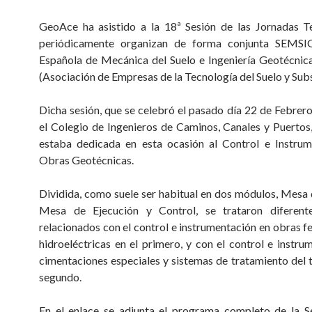
GeoAce ha asistido a la 18ª Sesión de las Jornadas T
periódicamente organizan de forma conjunta SEMSI
Española de Mecánica del Suelo e Ingeniería Geotécni
(Asociación de Empresas de la Tecnología del Suelo y Subs
Dicha sesión, que se celebró el pasado día 22 de Febrer
el Colegio de Ingenieros de Caminos, Canales y Puertos
estaba dedicada en esta ocasión al Control e Instrum
Obras Geotécnicas.
Dividida, como suele ser habitual en dos módulos, Mesa 
Mesa de Ejecución y Control, se trataron diferent
relacionados con el control e instrumentación en obras fe
hidroeléctricas en el primero, y con el control e instru
cimentaciones especiales y sistemas de tratamiento del t
segundo.
En el enlace se adjunta el programa completo de la S