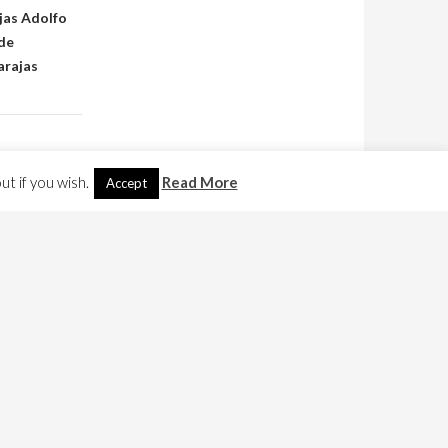
jas Adolfo
 de
arajas
t if you wish.
Read More
Accept