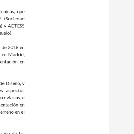
écnicas, que
G (Sociedad
ca) y AETESS
uelo).
o de 2018 en
, en Madrid,
entación en
de Diseño, y
es aspectos
rroviarias, e
mentación en
erreno en el
esión de las