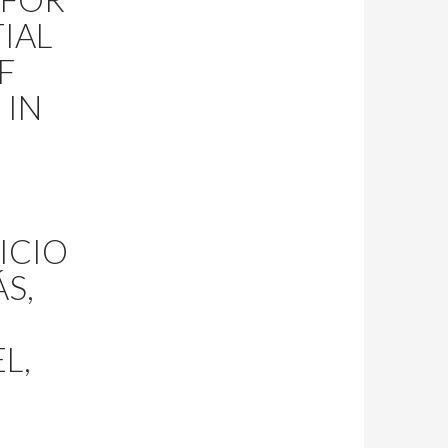
IAL
F
 IN
ICIO
S,
L,