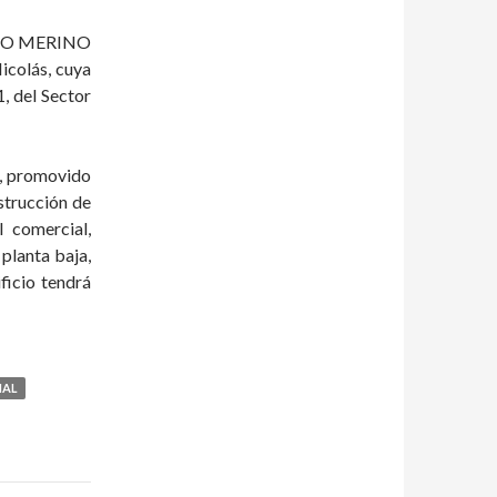
IETO MERINO
Nicolás, cuya
, del Sector
, promovido
trucción de
l comercial,
 planta baja,
ficio tendrá
IAL