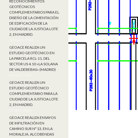
RECONOCIMIENTOS
GEOTÉCNICOS
COMPLEMENTARIOS PARA EL
DISEÑO DE LA CIMENTACIÓN
DE EDIFICACIÓN DE LA
CIUDAD DE LA JUSTICIA LOTE
2, EN MADRID.
14 mayo, 2026
GEOACE REALIZA UN
ESTUDIO GEOTÉCNICO EN
LA PARCELA RCL-11, DEL
SECTOR US 4.10 «LA SOLANA
DE VALDEBEBAS» (MADRID)
6 mayo, 2026
GEOACE REALIZA UN
ESTUDIO GEOTÉCNICO
COMPLEMENTARIO PARA LA
CIUDAD DE LA JUSTICIA LOTE
2, EN MADRID.
15 abril, 2026
GEOACE REALIZA ENSAYOS
DE INFILTRACIÓN EN
CAMINO SUR Nº 13, EN LA
MORALEJA, ALCOBENDAS