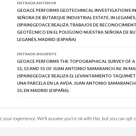
Ir
ENTRADA ANTERIOR
a
GEOACE PERFORMS GEOTECHNICAL INVESTIGATIONS I
SEÑORA DE BUTARQUE INDUSTRIAL ESTATE, IN LEGANÉS
la
(SPAIN)
GEOACE REALIZA TRABAJOS DE RECONOCIMIEN
entrada
GEOTÉCNICO EN EL POLÍGONO NUESTRA SEÑORA DE BU
LEGANÉS, MADRID (ESPAÑA)
ENTRADA SIGUIENTE
GEOACE PERFORMS THE TOPOGRAPHICAL SURVEY OF A 
51, 53 AND 55 OF JUAN ANTONIO SAMARANCH AV. IN M
(SPAIN)
GEOACE REALIZA EL LEVANTAMIENTO TAQUIMÉT
UNA PARCELA EN LA AVDA. JUAN ANTONIO SAMARANCH Nº
55, EN MADRID (ESPAÑA).
 your experience. We'll assume you're ok with this, but you can opt-ou