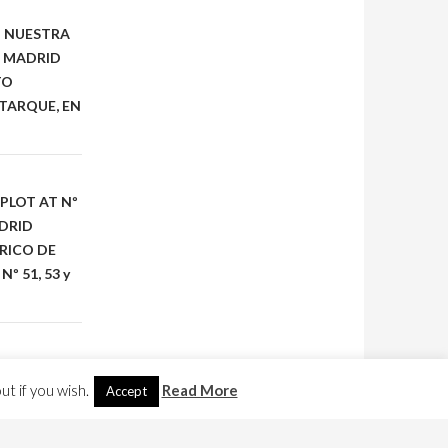
N NUESTRA
, MADRID
TO
TARQUE, EN
PLOT AT Nº
ADRID
RICO DE
 51, 53 y
t if you wish.
Read More
Accept