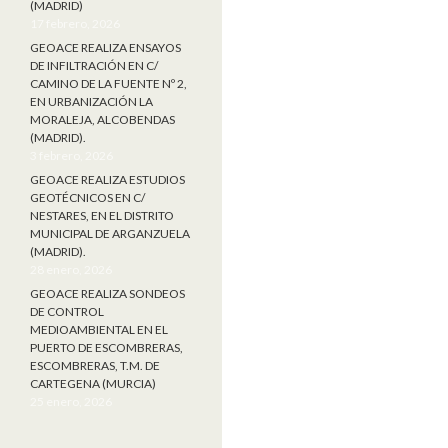
(MADRID)
17 febrero, 2026
GEOACE REALIZA ENSAYOS
DE INFILTRACIÓN EN C/
CAMINO DE LA FUENTE Nº 2,
EN URBANIZACIÓN LA
MORALEJA, ALCOBENDAS
(MADRID).
3 febrero, 2026
GEOACE REALIZA ESTUDIOS
GEOTÉCNICOS EN C/
NESTARES, EN EL DISTRITO
MUNICIPAL DE ARGANZUELA
(MADRID).
28 enero, 2026
GEOACE REALIZA SONDEOS
DE CONTROL
MEDIOAMBIENTAL EN EL
PUERTO DE ESCOMBRERAS,
ESCOMBRERAS, T.M. DE
CARTEGENA (MURCIA)
25 enero, 2026