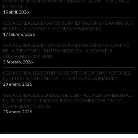
COMPLEMENTARIO PARA LA CIUDAD DE LA JUSTICIA LOTE 2,
EN MADRID.
15 abril, 2026
GEOACE REALIZA ENSAYOS DE INFILTRACIÓN EN CAMINO SUR
Nº 13, EN LA MORALEJA, ALCOBENDAS (MADRID)
17 febrero, 2026
GEOACE REALIZA ENSAYOS DE INFILTRACIÓN EN C/ CAMINO
DE LA FUENTE Nº 2, EN URBANIZACIÓN LA MORALEJA,
ALCOBENDAS (MADRID).
3 febrero, 2026
GEOACE REALIZA ESTUDIOS GEOTÉCNICOS EN C/ NESTARES,
EN EL DISTRITO MUNICIPAL DE ARGANZUELA (MADRID).
28 enero, 2026
GEOACE REALIZA SONDEOS DE CONTROL MEDIOAMBIENTAL
EN EL PUERTO DE ESCOMBRERAS, ESCOMBRERAS, T.M. DE
CARTEGENA (MURCIA)
25 enero, 2026