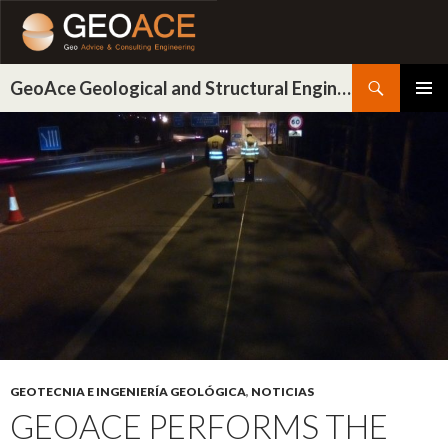
Buscar
GeoAce Geological and Structural Engineering
IR
MENÚ
AL
PRINCI
CONTENIDO
GEOTECNIA E INGENIERÍA GEOLÓGICA
,
NOTICIAS
GEOACE PERFORMS THE