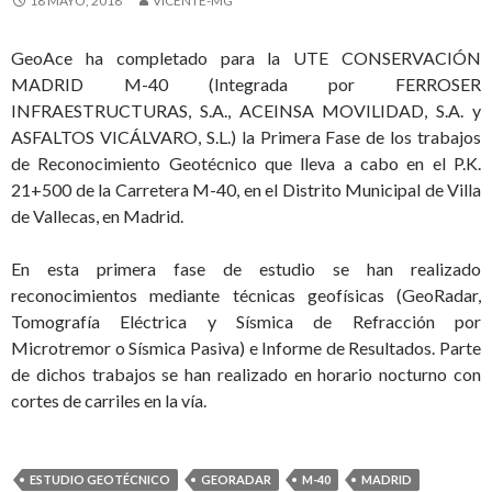
18 MAYO, 2018
VICENTE-MG
GeoAce ha completado para la UTE CONSERVACIÓN
MADRID M-40 (Integrada por FERROSER
INFRAESTRUCTURAS, S.A., ACEINSA MOVILIDAD, S.A. y
ASFALTOS VICÁLVARO, S.L.) la Primera Fase de los trabajos
de Reconocimiento Geotécnico que lleva a cabo en el P.K.
21+500 de la Carretera M-40, en el Distrito Municipal de Villa
de Vallecas, en Madrid.
En esta primera fase de estudio se han realizado
reconocimientos mediante técnicas geofísicas (GeoRadar,
Tomografía Eléctrica y Sísmica de Refracción por
Microtremor o Sísmica Pasiva) e Informe de Resultados. Parte
de dichos trabajos se han realizado en horario nocturno con
cortes de carriles en la vía.
ESTUDIO GEOTÉCNICO
GEORADAR
M-40
MADRID