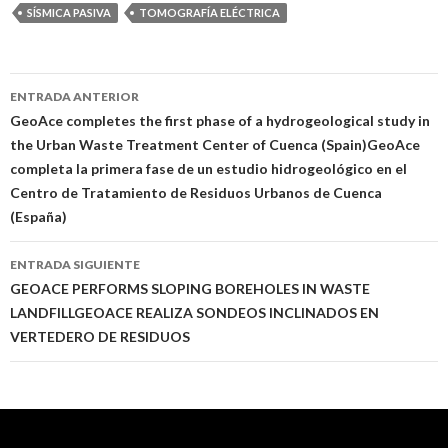
SÍSMICA PASIVA
TOMOGRAFÍA ELÉCTRICA
Ir
ENTRADA ANTERIOR
a
GeoAce completes the first phase of a hydrogeological study in
the Urban Waste Treatment Center of Cuenca (Spain)
GeoAce
la
completa la primera fase de un estudio hidrogeológico en el
entrada
Centro de Tratamiento de Residuos Urbanos de Cuenca
(España)
ENTRADA SIGUIENTE
GEOACE PERFORMS SLOPING BOREHOLES IN WASTE
LANDFILL
GEOACE REALIZA SONDEOS INCLINADOS EN
VERTEDERO DE RESIDUOS