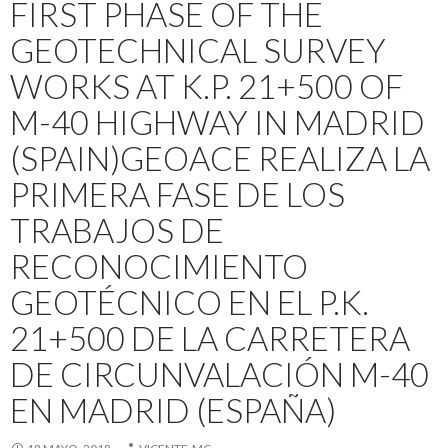
FIRST PHASE OF THE
GEOTECHNICAL SURVEY
WORKS AT K.P. 21+500 OF
M-40 HIGHWAY IN MADRID
(SPAIN)
GEOACE REALIZA LA
PRIMERA FASE DE LOS
TRABAJOS DE
RECONOCIMIENTO
GEOTÉCNICO EN EL P.K.
21+500 DE LA CARRETERA
DE CIRCUNVALACIÓN M-40
EN MADRID (ESPAÑA)