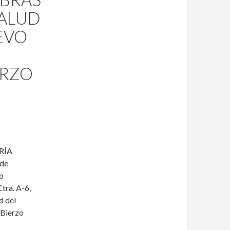
TALUD
EVO
ERZO
RÍA
 de
o
tra. A-6,
d del
 Bierzo