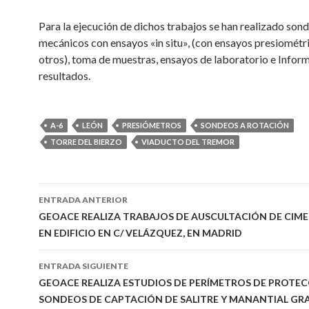
Para la ejecución de dichos trabajos se han realizado son
mecánicos con ensayos «in situ», (con ensayos presiométri
otros), toma de muestras, ensayos de laboratorio e Infor
resultados.
A-6
LEÓN
PRESIÓMETROS
SONDEOS A ROTACIÓN
TORRE DEL BIERZO
VIADUCTO DEL TREMOR
Ir
ENTRADA ANTERIOR
a
GEOACE REALIZA TRABAJOS DE AUSCULTACIÓN DE CIM
EN EDIFICIO EN C/ VELÁZQUEZ, EN MADRID
la
entrada
ENTRADA SIGUIENTE
GEOACE REALIZA ESTUDIOS DE PERÍMETROS DE PROTEC
SONDEOS DE CAPTACIÓN DE SALITRE Y MANANTIAL GR