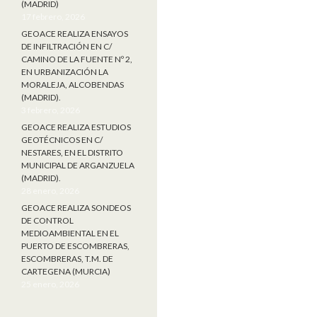
(MADRID)
17 febrero, 2026
GEOACE REALIZA ENSAYOS
DE INFILTRACIÓN EN C/
CAMINO DE LA FUENTE Nº 2,
EN URBANIZACIÓN LA
MORALEJA, ALCOBENDAS
(MADRID).
3 febrero, 2026
GEOACE REALIZA ESTUDIOS
GEOTÉCNICOS EN C/
NESTARES, EN EL DISTRITO
MUNICIPAL DE ARGANZUELA
(MADRID).
28 enero, 2026
GEOACE REALIZA SONDEOS
DE CONTROL
MEDIOAMBIENTAL EN EL
PUERTO DE ESCOMBRERAS,
ESCOMBRERAS, T.M. DE
CARTEGENA (MURCIA)
25 enero, 2026