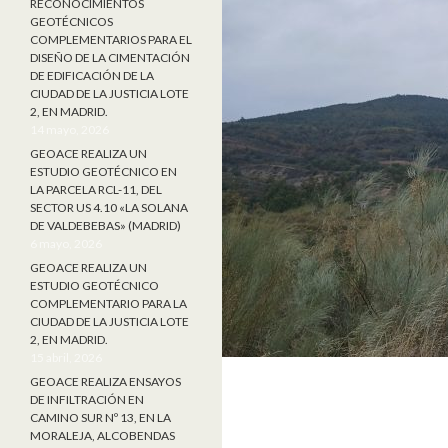
RECONOCIMIENTOS
GEOTÉCNICOS
COMPLEMENTARIOS PARA EL
DISEÑO DE LA CIMENTACIÓN
DE EDIFICACIÓN DE LA
CIUDAD DE LA JUSTICIA LOTE
2, EN MADRID.
14 mayo, 2026
GEOACE REALIZA UN
ESTUDIO GEOTÉCNICO EN
LA PARCELA RCL-11, DEL
SECTOR US 4.10 «LA SOLANA
DE VALDEBEBAS» (MADRID)
6 mayo, 2026
GEOACE REALIZA UN
ESTUDIO GEOTÉCNICO
COMPLEMENTARIO PARA LA
CIUDAD DE LA JUSTICIA LOTE
2, EN MADRID.
15 abril, 2026
GEOACE REALIZA ENSAYOS
DE INFILTRACIÓN EN
CAMINO SUR Nº 13, EN LA
MORALEJA, ALCOBENDAS