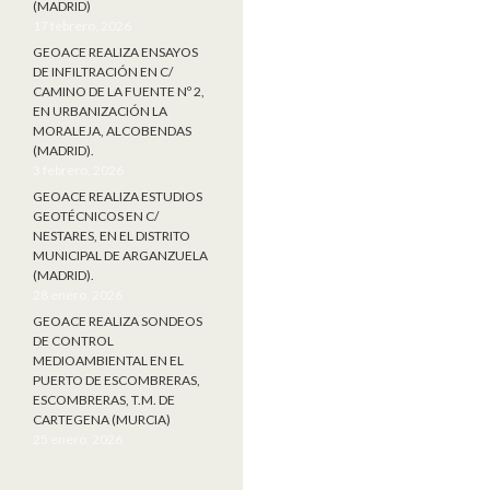
(MADRID)
17 febrero, 2026
GEOACE REALIZA ENSAYOS
DE INFILTRACIÓN EN C/
CAMINO DE LA FUENTE Nº 2,
EN URBANIZACIÓN LA
MORALEJA, ALCOBENDAS
(MADRID).
3 febrero, 2026
GEOACE REALIZA ESTUDIOS
GEOTÉCNICOS EN C/
NESTARES, EN EL DISTRITO
MUNICIPAL DE ARGANZUELA
(MADRID).
28 enero, 2026
GEOACE REALIZA SONDEOS
DE CONTROL
MEDIOAMBIENTAL EN EL
PUERTO DE ESCOMBRERAS,
ESCOMBRERAS, T.M. DE
CARTEGENA (MURCIA)
25 enero, 2026