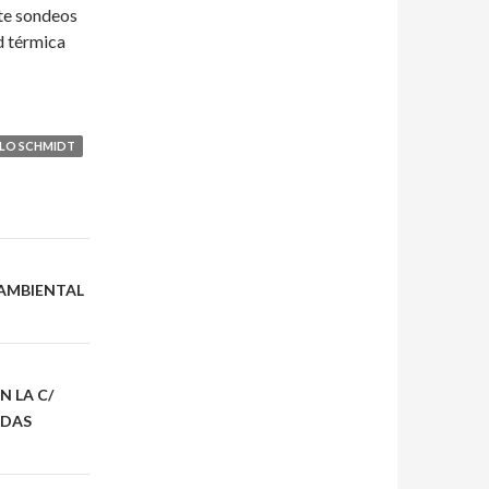
nte sondeos
d térmica
LO SCHMIDT
OAMBIENTAL
N LA C/
NDAS