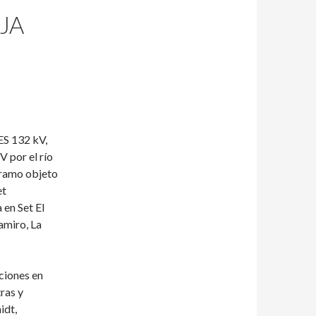
JA
 132 kV,
V por el río
tramo objeto
et
en Set El
amiro, La
aciones en
ras y
idt,