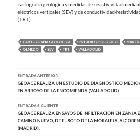
cartografía geológica y medidas de resistivividad media
eléctricos verticales (SEV) y de conductividad/resistivida
(TRT).
CARTOGRAFÍA GEOLÓGICA
ESTUDIO GEOLÓGICO
MARTIL
OLMEDO
SEV
TRT
VALLADOLID
Ir
ENTRADA ANTERIOR
a
GEOACE REALIZA UN ESTUDIO DE DIAGNÓSTICO MEDI
EN ARROYO DE LA ENCOMIENDA (VALLADOLID)
la
entrada
ENTRADA SIGUIENTE
GEOACE REALIZA ENSAYOS DE INFILTRACIÓN EN ZANJA E
CAMINO NUEVO, DE EL SOTO DE LA MORALEJA, ALCOBE
(MADRID).