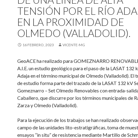
TENSIÓN POR EL RÍO ADA
EN LA PROXIMIDAD DE
OLMEDO (VALLADOLID).
16 FEBRERO, 2023
VICENTE-MG
GeoACE ha realizado para GOMEZNARRO RENOVABLES
A.I.E. un estudio geológico para el paso de la LASAT 132 k
Adaja en el término municipal de Olmedo (Valladolid). El 
de estudio forma parte del trazado de la LASAT 132 kV S
Gomeznarro – Set Olmedo Renovables con entrada-salida 
Caballero, que discurre por los términos municipales de R
Zarza y Olmedo (Valladolid).
Para la ejecución de los trabajos se han realizado observ
campo de las unidades lito-estratigráficas, toma de muest
ensayos “in situ” de resistencia mediante Martillo de Schm