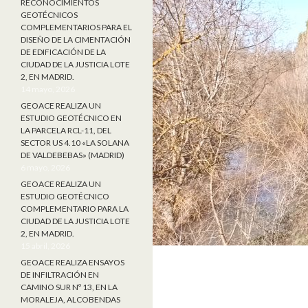
RECONOCIMIENTOS
GEOTÉCNICOS
COMPLEMENTARIOS PARA EL
DISEÑO DE LA CIMENTACIÓN
DE EDIFICACIÓN DE LA
CIUDAD DE LA JUSTICIA LOTE
2, EN MADRID.
14 mayo, 2026
GEOACE REALIZA UN
ESTUDIO GEOTÉCNICO EN
LA PARCELA RCL-11, DEL
SECTOR US 4.10 «LA SOLANA
DE VALDEBEBAS» (MADRID)
6 mayo, 2026
GEOACE REALIZA UN
ESTUDIO GEOTÉCNICO
COMPLEMENTARIO PARA LA
CIUDAD DE LA JUSTICIA LOTE
2, EN MADRID.
15 abril, 2026
GEOACE REALIZA ENSAYOS
DE INFILTRACIÓN EN
CAMINO SUR Nº 13, EN LA
MORALEJA, ALCOBENDAS