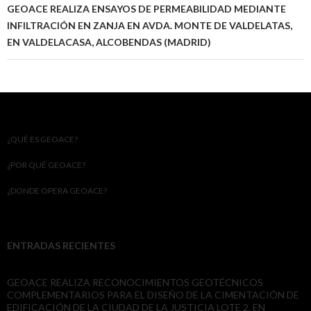
GEOACE REALIZA ENSAYOS DE PERMEABILIDAD MEDIANTE
INFILTRACIÓN EN ZANJA EN AVDA. MONTE DE VALDELATAS,
EN VALDELACASA, ALCOBENDAS (MADRID)
¿QUÉ ES GEOACE?
¿POR QUÉ GEOACE?
¿DONDE OPERA GEOACE?
ENTRADAS RECIENTES
GEOACE REALIZA RECONOCIMIENTOS GEOTÉCNICOS
COMPLEMENTARIOS PARA EL DISEÑO DE LA CIMENTACIÓN DE
EDIFICACIÓN DE LA CIUDAD DE LA JUSTICIA LOTE 2, EN