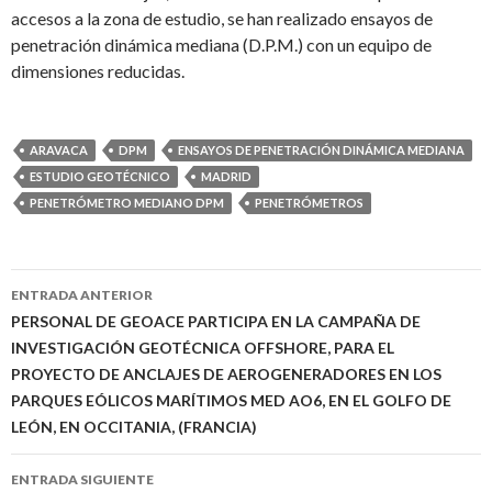
accesos a la zona de estudio, se han realizado ensayos de
penetración dinámica mediana (D.P.M.) con un equipo de
dimensiones reducidas.
ARAVACA
DPM
ENSAYOS DE PENETRACIÓN DINÁMICA MEDIANA
ESTUDIO GEOTÉCNICO
MADRID
PENETRÓMETRO MEDIANO DPM
PENETRÓMETROS
Ir
ENTRADA ANTERIOR
a
PERSONAL DE GEOACE PARTICIPA EN LA CAMPAÑA DE
INVESTIGACIÓN GEOTÉCNICA OFFSHORE, PARA EL
la
PROYECTO DE ANCLAJES DE AEROGENERADORES EN LOS
entrada
PARQUES EÓLICOS MARÍTIMOS MED AO6, EN EL GOLFO DE
LEÓN, EN OCCITANIA, (FRANCIA)
ENTRADA SIGUIENTE