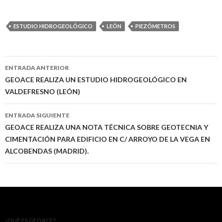
ESTUDIO HIDROGEOLÓGICO
LEÓN
PIEZÓMETROS
Ir
ENTRADA ANTERIOR
a
GEOACE REALIZA UN ESTUDIO HIDROGEOLÓGICO EN
VALDEFRESNO (LEÓN)
la
entrada
ENTRADA SIGUIENTE
GEOACE REALIZA UNA NOTA TÉCNICA SOBRE GEOTECNIA Y
CIMENTACIÓN PARA EDIFICIO EN C/ ARROYO DE LA VEGA EN
ALCOBENDAS (MADRID).
¿QUÉ ES GEOACE?