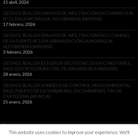
15 abril, 2026
GEOACE REALIZA ENSAYOS DE INFILTRACIÓN EN CAMINO SUR
Nº 13, EN LA MORALEJA, ALCOBENDAS (MADRID)
17 febrero, 2026
GEOACE REALIZA ENSAYOS DE INFILTRACIÓN EN C/ CAMINO
DE LA FUENTE Nº 2, EN URBANIZACIÓN LA MORALEJA,
ALCOBENDAS (MADRID).
3 febrero, 2026
GEOACE REALIZA ESTUDIOS GEOTÉCNICOS EN C/ NESTARES,
EN EL DISTRITO MUNICIPAL DE ARGANZUELA (MADRID).
28 enero, 2026
GEOACE REALIZA SONDEOS DE CONTROL MEDIOAMBIENTAL
EN EL PUERTO DE ESCOMBRERAS, ESCOMBRERAS, T.M. DE
CARTEGENA (MURCIA)
25 enero, 2026
This website uses cookies to improve your experience. We'll