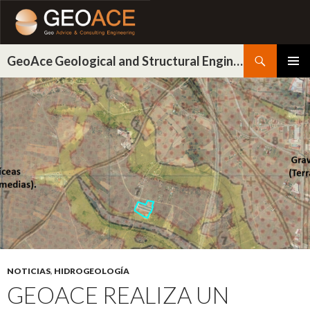
Buscar
GeoAce Geological and Structural Engineering
IR
MENÚ
AL
PRINCI
CONTENIDO
NOTICIAS
,
HIDROGEOLOGÍA
GEOACE REALIZA UN