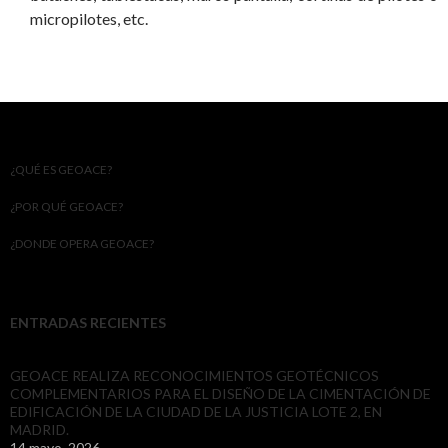
micropilotes, etc.
¿QUÉ ES GEOACE?
¿POR QUÉ GEOACE?
¿DONDE OPERA GEOACE?
ENTRADAS RECIENTES
GEOACE REALIZA RECONOCIMIENTOS GEOTÉCNICOS
COMPLEMENTARIOS PARA EL DISEÑO DE LA CIMENTACIÓN DE
EDIFICACIÓN DE LA CIUDAD DE LA JUSTICIA LOTE 2, EN
MADRID.
14 mayo, 2026