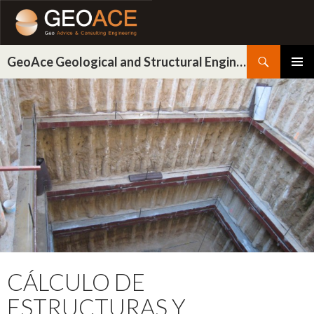
Buscar
GeoAce Geological and Structural Engineering
IR
MENÚ
AL
PRINCI
CONTENIDO
CÁLCULO DE
ESTRUCTURAS Y