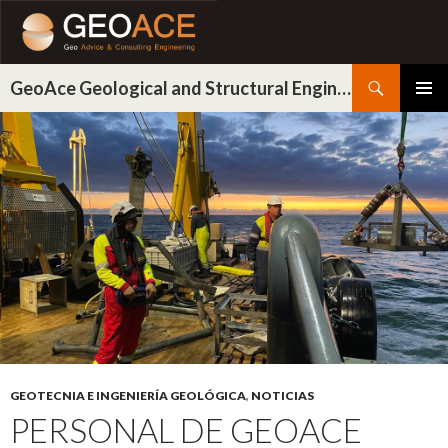
Buscar
GeoAce Geological and Structural Engineering
IR
MENÚ
AL
PRINCI
CONTENIDO
GEOTECNIA E INGENIERÍA GEOLÓGICA
,
NOTICIAS
PERSONAL DE GEOACE