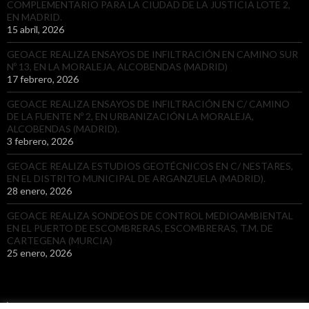
COMPLEMENTARIO PARA LA CIUDAD DE LA JUSTICIA LOTE 2,
EN MADRID.
15 abril, 2026
GEOACE REALIZA ENSAYOS DE INFILTRACIÓN EN CAMINO SUR
Nº 13, EN LA MORALEJA, ALCOBENDAS (MADRID)
17 febrero, 2026
GEOACE REALIZA ENSAYOS DE INFILTRACIÓN EN C/ CAMINO
DE LA FUENTE Nº 2, EN URBANIZACIÓN LA MORALEJA,
ALCOBENDAS (MADRID).
3 febrero, 2026
GEOACE REALIZA ESTUDIOS GEOTÉCNICOS EN C/ NESTARES,
EN EL DISTRITO MUNICIPAL DE ARGANZUELA (MADRID).
28 enero, 2026
GEOACE REALIZA SONDEOS DE CONTROL MEDIOAMBIENTAL
EN EL PUERTO DE ESCOMBRERAS, ESCOMBRERAS, T.M. DE
CARTEGENA (MURCIA)
25 enero, 2026