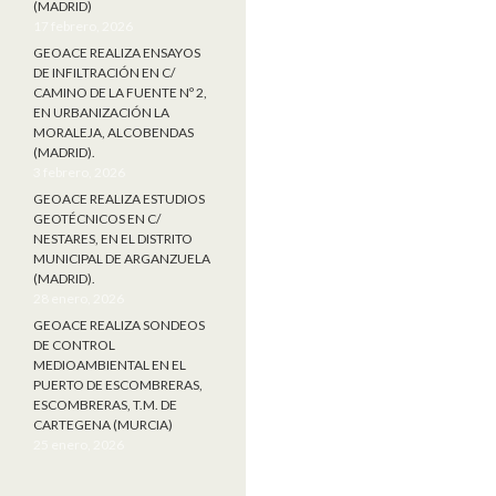
(MADRID)
17 febrero, 2026
GEOACE REALIZA ENSAYOS
DE INFILTRACIÓN EN C/
CAMINO DE LA FUENTE Nº 2,
EN URBANIZACIÓN LA
MORALEJA, ALCOBENDAS
(MADRID).
3 febrero, 2026
GEOACE REALIZA ESTUDIOS
GEOTÉCNICOS EN C/
NESTARES, EN EL DISTRITO
MUNICIPAL DE ARGANZUELA
(MADRID).
28 enero, 2026
GEOACE REALIZA SONDEOS
DE CONTROL
MEDIOAMBIENTAL EN EL
PUERTO DE ESCOMBRERAS,
ESCOMBRERAS, T.M. DE
CARTEGENA (MURCIA)
25 enero, 2026