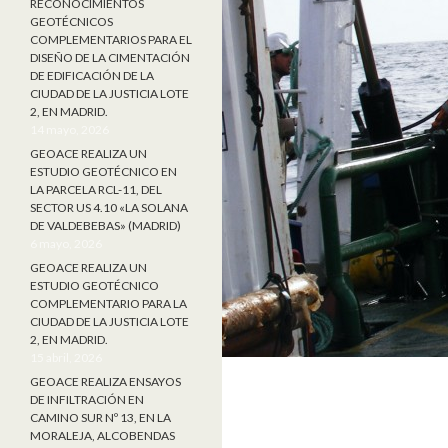
RECONOCIMIENTOS
GEOTÉCNICOS
COMPLEMENTARIOS PARA EL
DISEÑO DE LA CIMENTACIÓN
DE EDIFICACIÓN DE LA
CIUDAD DE LA JUSTICIA LOTE
2, EN MADRID.
14 mayo, 2026
GEOACE REALIZA UN
ESTUDIO GEOTÉCNICO EN
LA PARCELA RCL-11, DEL
SECTOR US 4.10 «LA SOLANA
DE VALDEBEBAS» (MADRID)
6 mayo, 2026
GEOACE REALIZA UN
ESTUDIO GEOTÉCNICO
COMPLEMENTARIO PARA LA
CIUDAD DE LA JUSTICIA LOTE
2, EN MADRID.
15 abril, 2026
GEOACE REALIZA ENSAYOS
DE INFILTRACIÓN EN
CAMINO SUR Nº 13, EN LA
MORALEJA, ALCOBENDAS