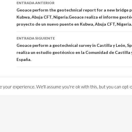
Ir
ENTRADA ANTERIOR
a
Geoace perform the geotechnical report for a new bridge p
Kubwa, Abuja CFT, Nigeria.
Geoace realiza el informe geotéc
la
proyecto de un nuevo puente en Kubwa, Abuja CFT, Nigeria.
entrada
ENTRADA SIGUIENTE
Geoace perform a geotechnical survey in Castilla y León, Sp
realiza un estudio geotécnico en la Comunidad de Castilla 
España.
 your experience. We'll assume you're ok with this, but you can opt-ou