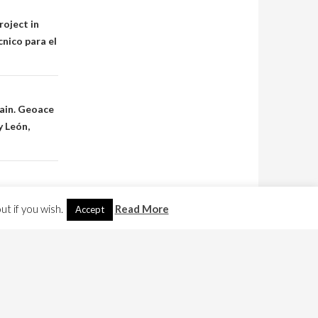
roject in
nico para el
ain.
Geoace
y León,
t if you wish.
Read More
Accept