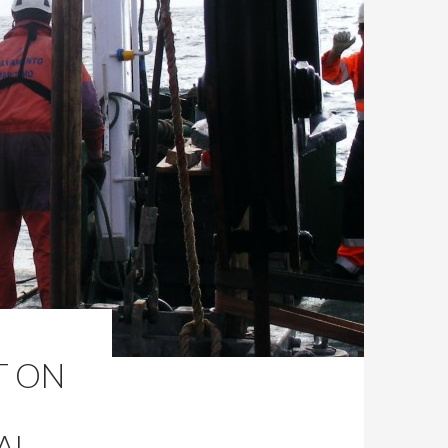
T ON
AL