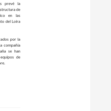
es prevé la
estructura de
ico en las
to del Loira
zados por la
la compañía
paña se han
 equipos de
re.