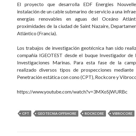
El proyecto que desarrolla EDF Energies Nouvell
instalación de un cable submarino de servicio a una infra
energías renovables en aguas del Oceáno Atlánt
proximidades de la ciudad de Saint Nazaire, Departamen
Atlántico (Francia).
Los trabajos de investigación geotécnica han sido reali
compañía IGEOTEST desde el buque Investigador de 
Investigaciones Marinas. Para esta fase de la cam
realizado diversos tipos de prospecciones mediante
Penetración estática con cono (CPT), Rockcore y Vibroco
https://www.youtube.com/watch?v=3MXoSjWURBc
CPT
GEOTECNIA OFFSHORE
ROCKCORE
VIBROCORE