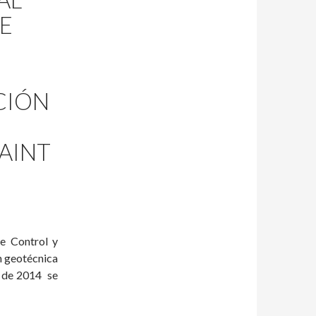
RE
CIÓN
SAINT
e Control y
n geotécnica
e de 2014 se